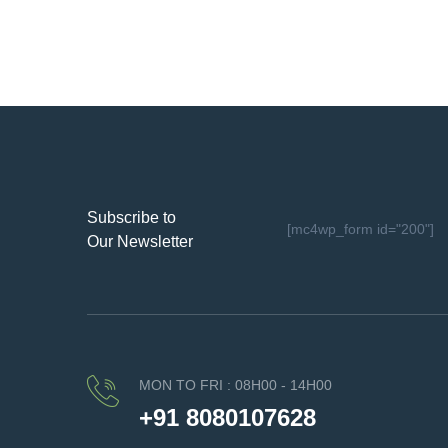
Subscribe to
[mc4wp_form id="200"]
Our Newsletter
MON TO FRI : 08H00 - 14H00
+91 8080107628