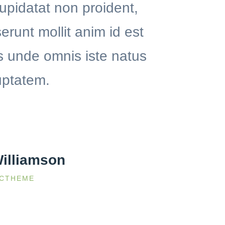
upidatat non proident,
serunt mollit anim id est
s unde omnis iste natus
luptatem.
Williamson
ICTHEME